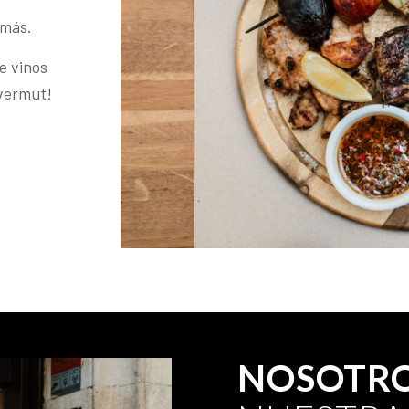
 más.
e vinos
 vermut!
NOSOTR