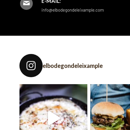
E-MAIL:
info@elbodegondeleixample.com
elbodegondeleixample