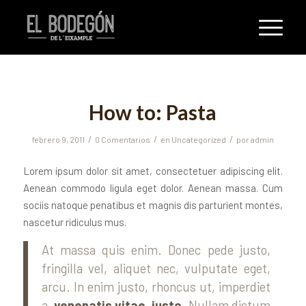
How to: Pasta
/
/
/
febrero 9, 2011
0 Comentarios
en
Uncategorized
por
admin
Lorem ipsum dolor sit amet, consectetuer adipiscing elit.
Aenean commodo ligula eget dolor. Aenean massa. Cum
sociis natoque penatibus et magnis dis parturient montes,
nascetur ridiculus mus.
At massa quis enim. Donec pede justo,
fringilla vel, aliquet nec, vulputate eget,
arcu. In enim justo, rhoncus ut, imperdiet
a,
venenatis vitae, justo
. Nullam dictum